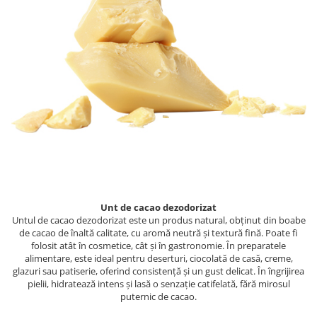
PASTE
CREME ȘI PASTE TARTINABILE
CONDIMENTE
CEAIURI GRECEȘTI
CIOCOLATĂ ȘI CACAO
HEALTHY SNACKS
SUPERALIMENTE
LACTATE
BACANIE
PRODUSE ECO / ORGANICE
PRODUSE ROMÂNEȘTI
Unt de cacao dezodorizat
COSMETICE
Untul de cacao dezodorizat este un produs natural, obținut din boabe
de cacao de înaltă calitate, cu aromă neutră și textură fină. Poate fi
REMEDII NATURISTE
folosit atât în cosmetice, cât și în gastronomie. În preparatele
alimentare, este ideal pentru deserturi, ciocolată de casă, creme,
TOATE PRODUSELE
glazuri sau patiserie, oferind consistență și un gust delicat. În îngrijirea
pielii, hidratează intens și lasă o senzație catifelată, fără mirosul
puternic de cacao.