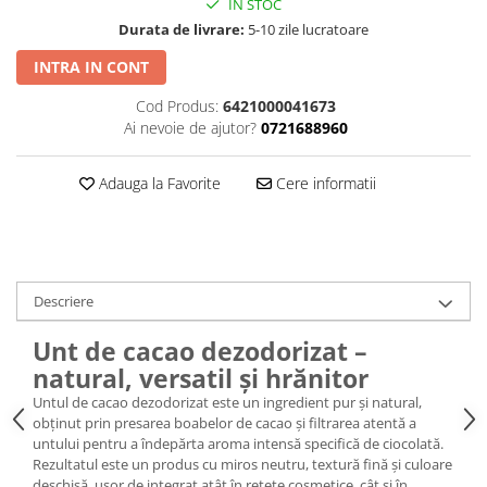
IN STOC
Durata de livrare:
5-10 zile lucratoare
INTRA IN CONT
Cod Produs:
6421000041673
Ai nevoie de ajutor?
0721688960
Adauga la Favorite
Cere informatii
Descriere
Unt de cacao dezodorizat –
natural, versatil și hrănitor
Untul de cacao dezodorizat este un ingredient pur și natural,
obținut prin presarea boabelor de cacao și filtrarea atentă a
untului pentru a îndepărta aroma intensă specifică de ciocolată.
Rezultatul este un produs cu miros neutru, textură fină și culoare
deschisă, ușor de integrat atât în rețete cosmetice, cât și în