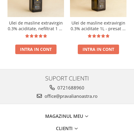
Ulei de masline extravirgin
Ulei de masline extravirgin
0.3% aciditate, nefiltrat 1 L -
0.3% aciditate 1L - presat la
presat la rece RECOLTA
rece RECOLTA NOUA
NOUA
INTRA IN CONT
INTRA IN CONT
SUPORT CLIENTI
0721688960
office@pravalianoastra.ro
MAGAZINUL MEU
CLIENTI