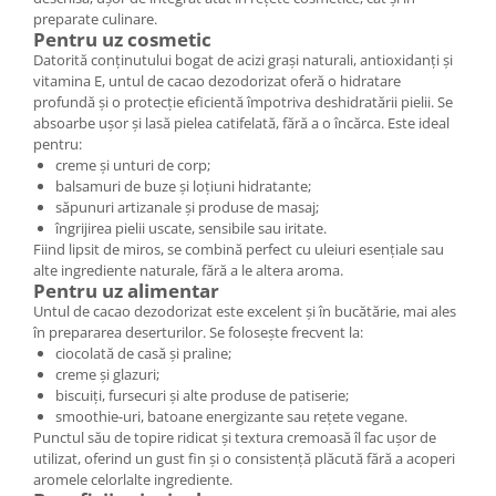
preparate culinare.
Pentru uz cosmetic
Datorită conținutului bogat de acizi grași naturali, antioxidanți și
vitamina E, untul de cacao dezodorizat oferă o hidratare
profundă și o protecție eficientă împotriva deshidratării pielii. Se
absoarbe ușor și lasă pielea catifelată, fără a o încărca. Este ideal
pentru:
creme și unturi de corp;
balsamuri de buze și loțiuni hidratante;
săpunuri artizanale și produse de masaj;
îngrijirea pielii uscate, sensibile sau iritate.
Fiind lipsit de miros, se combină perfect cu uleiuri esențiale sau
alte ingrediente naturale, fără a le altera aroma.
Pentru uz alimentar
Untul de cacao dezodorizat este excelent și în bucătărie, mai ales
în prepararea deserturilor. Se folosește frecvent la:
ciocolată de casă și praline;
creme și glazuri;
biscuiți, fursecuri și alte produse de patiserie;
smoothie-uri, batoane energizante sau rețete vegane.
Punctul său de topire ridicat și textura cremoasă îl fac ușor de
utilizat, oferind un gust fin și o consistență plăcută fără a acoperi
aromele celorlalte ingrediente.