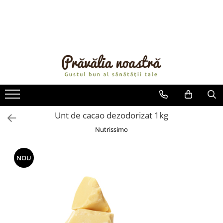
PRODUSE
NOUTĂȚI
ALIMENTE
ULEIURI ȘI UNTURI
MĂSLINE
NUCI ȘI SEMINȚE
Unt de cacao dezodorizat 1kg
FRUCTE DESHIDRATATE
Nutrissimo
ÎNDULCITORI NATURALI / MIERE
FRUCTE LA CONSERVĂ
NOU
OȚETURI ȘI SOSURI
SOSURI
FĂINĂ FĂRĂ GLUTEN
BĂUTURI / LAPTE VEGETAL
OREZ ȘI CEREALE