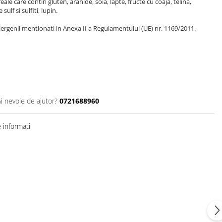
le care contin gluten, arahide, soia, lapte, fructe cu coaja, telina,
ulf si sulfiti, lupin.
ergenii mentionati in Anexa II a Regulamentului (UE) nr. 1169/2011.
Ai nevoie de ajutor?
0721688960
informatii