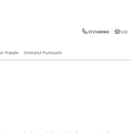
0721688960
0,00
din Pravalie
Itinerariul Frumusetii