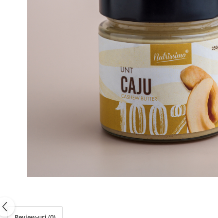
PASTE
CREME ȘI PASTE TARTINABILE
CONDIMENTE
CEAIURI GRECEȘTI
CIOCOLATĂ ȘI CACAO
HEALTHY SNACKS
SUPERALIMENTE
LACTATE
BACANIE
PRODUSE ECO / ORGANICE
PRODUSE ROMÂNEȘTI
COSMETICE
REMEDII NATURISTE
TOATE PRODUSELE
Review-uri
(0)