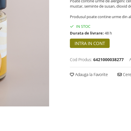
Poate contine urme de alergeni: cerea
mustar, seminte de susan, dioxid de s
Produsul poate contine urme din al
IN STOC
Durata de livrare:
48 h
INTRA IN CONT
Cod Produs:
6421000038277
Adauga la Favorite
Cere 