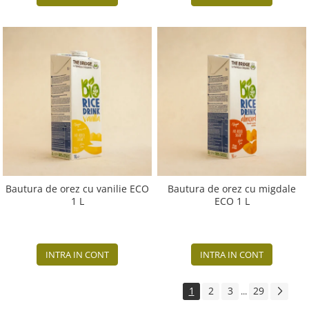
Bautura de orez cu vanilie ECO
Bautura de orez cu migdale
1 L
ECO 1 L
INTRA IN CONT
INTRA IN CONT
1
2
3
29
...