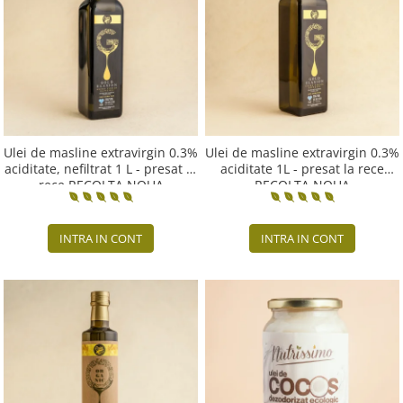
PASTE
CREME ȘI PASTE TARTINABILE
CONDIMENTE
CEAIURI GRECEȘTI
CIOCOLATĂ ȘI CACAO
HEALTHY SNACKS
SUPERALIMENTE
Ulei de masline extravirgin 0.3%
Ulei de masline extravirgin 0.3%
aciditate, nefiltrat 1 L - presat la
aciditate 1L - presat la rece
LACTATE
rece RECOLTA NOUA
RECOLTA NOUA
BACANIE
PRODUSE ECO / ORGANICE
INTRA IN CONT
INTRA IN CONT
PRODUSE ROMÂNEȘTI
COSMETICE
REMEDII NATURISTE
TOATE PRODUSELE