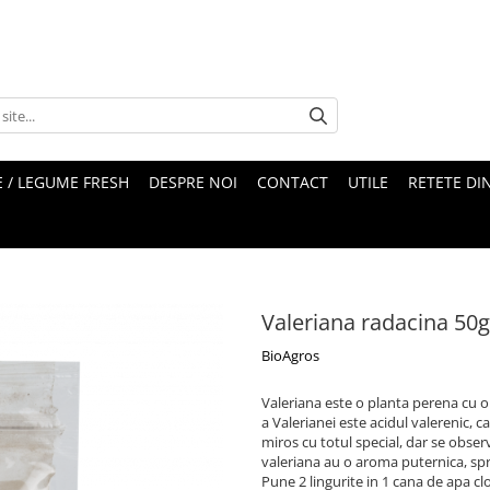
 / LEGUME FRESH
DESPRE NOI
CONTACT
UTILE
RETETE DI
Valeriana radacina 50
BioAgros
Valeriana este o planta perena cu o
a Valerianei este acidul valerenic, ca
miros cu totul special, dar se obser
valeriana au o aroma puternica, spr
Pune 2 lingurite in 1 cana de apa cl