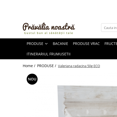
PRODUSE
NOUTĂȚI
ALIMENTE
PRODUSE
BACANIE
PRODUSE VRAC
FRUCTE
ULEIURI ȘI UNTURI
MĂSLINE
ITINERARIUL FRUMUSETII
NUCI ȘI SEMINȚE
FRUCTE DESHIDRATATE
Home /
PRODUSE /
Valeriana radacina 50g ECO
ÎNDULCITORI NATURALI / MIERE
FRUCTE LA CONSERVĂ
NOU
OȚETURI ȘI SOSURI
SOSURI
FĂINĂ FĂRĂ GLUTEN
BĂUTURI / LAPTE VEGETAL
OREZ ȘI CEREALE