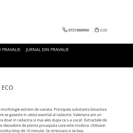
0721688960
0,00
N PRAVALIE
JURNAL DIN PRAVALIE
g ECO
 morfologie extrem de variata. Principala substanta bioactiva
re se gaseste in uleiul esential al radacinii. Valeriana are un
va doar in radacina si mai ales dupa ce s-a uscat. Extractele de
e deosebire de planta proaspata care este inodora. Utilizare:
ocotita timp de 10 minute. Se strecoara si se bea.