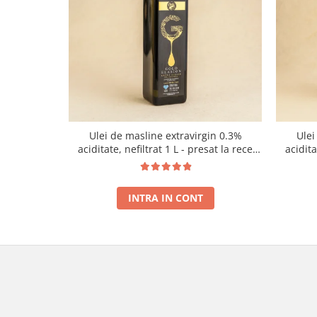
Ulei de masline extravirgin 0.3%
Ulei
aciditate, nefiltrat 1 L - presat la rece
acidit
RECOLTA NOUA
INTRA IN CONT