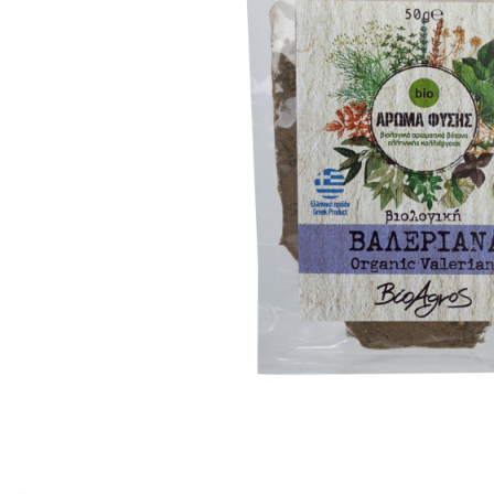
PASTE
CREME ȘI PASTE TARTINABILE
CONDIMENTE
CEAIURI GRECEȘTI
CIOCOLATĂ ȘI CACAO
HEALTHY SNACKS
SUPERALIMENTE
LACTATE
BACANIE
PRODUSE ECO / ORGANICE
PRODUSE ROMÂNEȘTI
COSMETICE
REMEDII NATURISTE
TOATE PRODUSELE