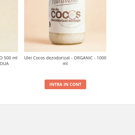
CO 500 ml
Ulei Cocos dezodorizat - ORGANIC - 1000
Ulei de sus
NOUA
ml
INTRA IN CONT