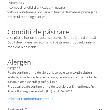
• vitamina C
• compuși fenolici și antioxidanți naturali
Valorile nutriționale pot varia în funcție de materia primă și de
procesul tehnologic utilizat.
Condiții de păstrare
A se păstra într-un loc uscat și răcoros, ferit de lumină directă.
După deschidere, se recomandă păstrarea produsului într-un
recipient bine închis.
Alergeni
Alergeni:
Poate conține urme de alergeni: cereale care conțin gluten,
arahide, soia, lapte, fructe cu coajă, țelină, muștar, semințe de
susan, dioxid de sulf și sulfiți, lupin.
Produsul poate conține urme de toți alergenii menționați în
Anexa II a Regulamentului (UE) nr. 1169/2011.
Informatii conformitate produs
Review-uri
(0)