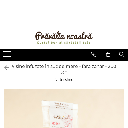
PRODUSE
NOUTĂȚI
ALIMENTE
ULEIURI ȘI UNTURI
MĂSLINE
NUCI ȘI SEMINȚE
Vișine infuzate în suc de mere - fără zahăr - 200
g -
FRUCTE DESHIDRATATE
ÎNDULCITORI NATURALI / MIERE
Nutrissimo
FRUCTE LA CONSERVĂ
OȚETURI ȘI SOSURI
SOSURI
FĂINĂ FĂRĂ GLUTEN
BĂUTURI / LAPTE VEGETAL
OREZ ȘI CEREALE