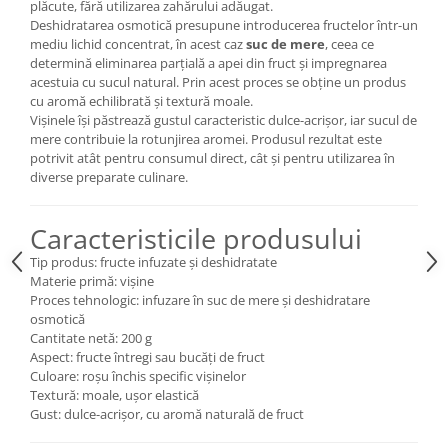
plăcute, fără utilizarea zahărului adăugat.
Deshidratarea osmotică presupune introducerea fructelor într-un
mediu lichid concentrat, în acest caz
suc de mere
, ceea ce
determină eliminarea parțială a apei din fruct și impregnarea
acestuia cu sucul natural. Prin acest proces se obține un produs
cu aromă echilibrată și textură moale.
Vișinele își păstrează gustul caracteristic dulce-acrișor, iar sucul de
mere contribuie la rotunjirea aromei. Produsul rezultat este
potrivit atât pentru consumul direct, cât și pentru utilizarea în
diverse preparate culinare.
Caracteristicile produsului
Tip produs: fructe infuzate și deshidratate
Materie primă: vișine
Proces tehnologic: infuzare în suc de mere și deshidratare
osmotică
Cantitate netă: 200 g
Aspect: fructe întregi sau bucăți de fruct
Culoare: roșu închis specific vișinelor
Textură: moale, ușor elastică
Gust: dulce-acrișor, cu aromă naturală de fruct