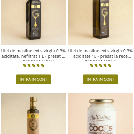
PASTE
CREME ȘI PASTE TARTINABILE
CONDIMENTE
CEAIURI GRECEȘTI
CIOCOLATĂ ȘI CACAO
HEALTHY SNACKS
SUPERALIMENTE
Ulei de masline extravirgin 0.3%
Ulei de masline extravirgin 0.3%
aciditate, nefiltrat 1 L - presat la
aciditate 1L - presat la rece
LACTATE
rece RECOLTA NOUA
RECOLTA NOUA
BACANIE
PRODUSE ECO / ORGANICE
INTRA IN CONT
INTRA IN CONT
PRODUSE ROMÂNEȘTI
COSMETICE
REMEDII NATURISTE
TOATE PRODUSELE