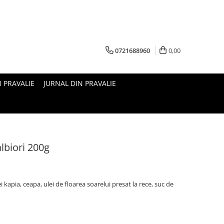
0721688960
0,00
N PRAVALIE
JURNAL DIN PRAVALIE
lbiori 200g
i kapia, ceapa, ulei de floarea soarelui presat la rece, suc de