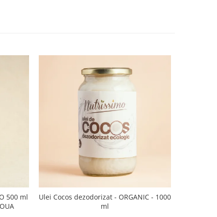
CO 500 ml
Ulei Cocos dezodorizat - ORGANIC - 1000
Ulei de sus
NOUA
ml