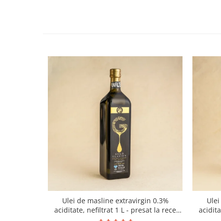
Ulei de masline extravirgin 0.3%
Ulei
aciditate, nefiltrat 1 L - presat la rece
acidit
RECOLTA NOUA