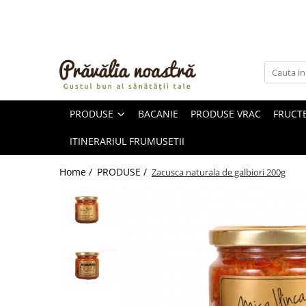
PRODUSE
NOUTĂȚI
ALIMENTE
PRODUSE
BACANIE
PRODUSE VRAC
FRUCTE
ULEIURI ȘI UNTURI
MĂSLINE
ITINERARIUL FRUMUSETII
NUCI ȘI SEMINȚE
FRUCTE DESHIDRATATE
Home /
PRODUSE /
Zacusca naturala de galbiori 200g
ÎNDULCITORI NATURALI / MIERE
FRUCTE LA CONSERVĂ
OȚETURI ȘI SOSURI
SOSURI
FĂINĂ FĂRĂ GLUTEN
BĂUTURI / LAPTE VEGETAL
OREZ ȘI CEREALE