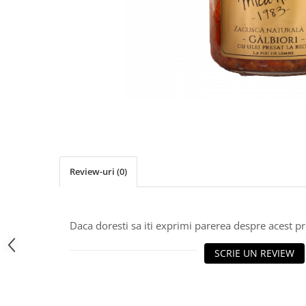
PASTE
CREME ȘI PASTE TARTINABILE
CONDIMENTE
CEAIURI GRECEȘTI
CIOCOLATĂ ȘI CACAO
HEALTHY SNACKS
SUPERALIMENTE
LACTATE
BACANIE
PRODUSE ECO / ORGANICE
Review-uri
(0)
PRODUSE ROMÂNEȘTI
COSMETICE
Daca doresti sa iti exprimi parerea despre acest 
REMEDII NATURISTE
SCRIE UN REVIEW
TOATE PRODUSELE