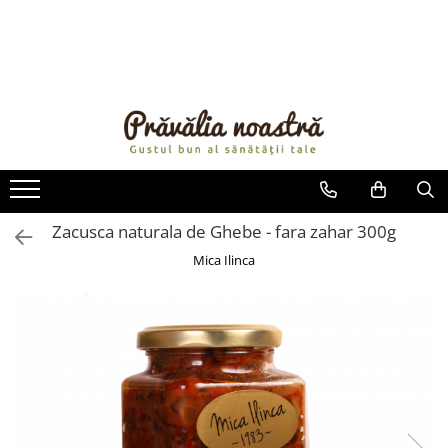
PRODUSE
NOUTĂȚI
ALIMENTE
ULEIURI ȘI UNTURI
MĂSLINE
NUCI ȘI SEMINȚE
Zacusca naturala de Ghebe - fara zahar 300g
FRUCTE DESHIDRATATE
Mica Ilinca
ÎNDULCITORI NATURALI / MIERE
FRUCTE LA CONSERVĂ
OȚETURI ȘI SOSURI
SOSURI
FĂINĂ FĂRĂ GLUTEN
BĂUTURI / LAPTE VEGETAL
OREZ ȘI CEREALE