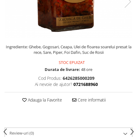
PASTE
CREME ȘI PASTE TARTINABILE
CONDIMENTE
CEAIURI GRECEȘTI
CIOCOLATĂ ȘI CACAO
HEALTHY SNACKS
Ingrediente: Ghebe, Gogosari, Ceapa, Ulei de floarea soarelui presat la
SUPERALIMENTE
rece, Sare, Piper, Foi Dafin, Suc de Rosii
LACTATE
STOC EPUIZAT
BACANIE
Durata de livrare:
48 ore
PRODUSE ECO / ORGANICE
Cod Produs:
6426285000209
Ai nevoie de ajutor?
0721688960
PRODUSE ROMÂNEȘTI
COSMETICE
Adauga la Favorite
Cere informatii
REMEDII NATURISTE
TOATE PRODUSELE
Review-uri
(0)