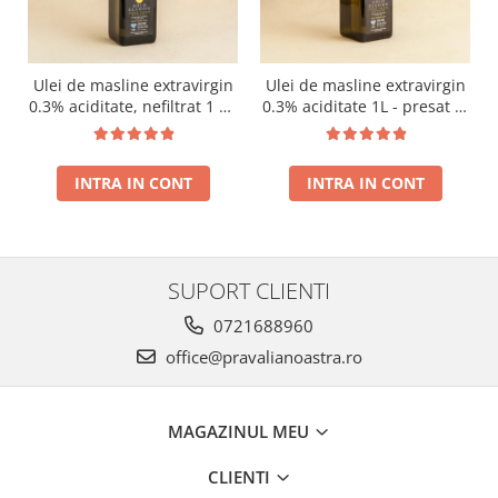
Ulei de masline extravirgin
Ulei de masline extravirgin
0.3% aciditate, nefiltrat 1 L -
0.3% aciditate 1L - presat la
presat la rece RECOLTA
rece RECOLTA NOUA
NOUA
INTRA IN CONT
INTRA IN CONT
SUPORT CLIENTI
0721688960
office@pravalianoastra.ro
MAGAZINUL MEU
CLIENTI