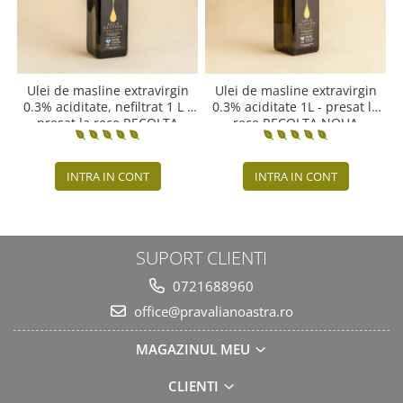
Ulei de masline extravirgin
Ulei de masline extravirgin
0.3% aciditate, nefiltrat 1 L -
0.3% aciditate 1L - presat la
presat la rece RECOLTA
rece RECOLTA NOUA
NOUA
INTRA IN CONT
INTRA IN CONT
SUPORT CLIENTI
0721688960
office@pravalianoastra.ro
MAGAZINUL MEU
CLIENTI