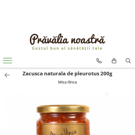
PRODUSE
NOUTĂȚI
ALIMENTE
ULEIURI ȘI UNTURI
MĂSLINE
NUCI ȘI SEMINȚE
Zacusca naturala de pleurotus 200g
FRUCTE DESHIDRATATE
Mica Ilinca
ÎNDULCITORI NATURALI / MIERE
FRUCTE LA CONSERVĂ
OȚETURI ȘI SOSURI
SOSURI
FĂINĂ FĂRĂ GLUTEN
BĂUTURI / LAPTE VEGETAL
OREZ ȘI CEREALE