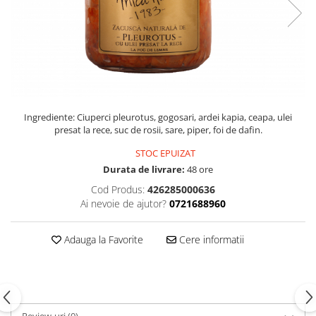
PASTE
CREME ȘI PASTE TARTINABILE
CONDIMENTE
CEAIURI GRECEȘTI
CIOCOLATĂ ȘI CACAO
HEALTHY SNACKS
SUPERALIMENTE
Ingrediente: Ciuperci pleurotus, gogosari, ardei kapia, ceapa, ulei
presat la rece, suc de rosii, sare, piper, foi de dafin.
LACTATE
BACANIE
STOC EPUIZAT
Durata de livrare:
48 ore
PRODUSE ECO / ORGANICE
Cod Produs:
426285000636
PRODUSE ROMÂNEȘTI
Ai nevoie de ajutor?
0721688960
COSMETICE
REMEDII NATURISTE
Adauga la Favorite
Cere informatii
TOATE PRODUSELE