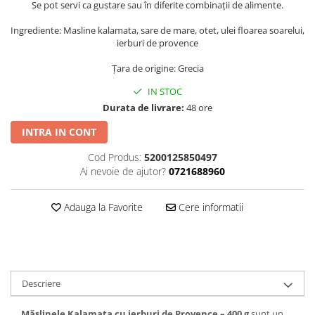
Se pot servi ca gustare sau în diferite combinații de alimente.
Ingrediente: Masline kalamata, sare de mare, otet, ulei floarea soarelui,
ierburi de provence
Țara de origine: Grecia
IN STOC
Durata de livrare:
48 ore
INTRA IN CONT
Cod Produs:
5200125850497
Ai nevoie de ajutor?
0721688960
Adauga la Favorite
Cere informatii
Descriere
Măslinele Kalamata cu ierburi de Provence – 400 g
sunt un