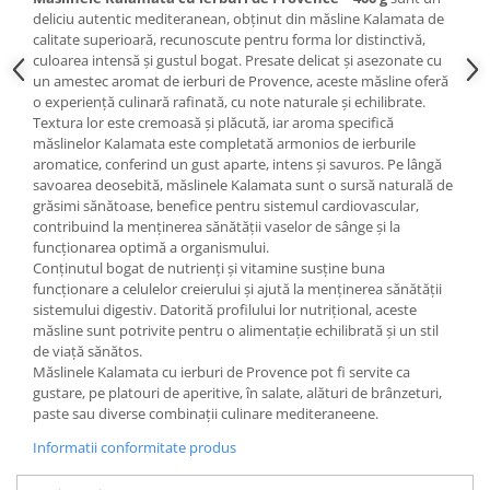
deliciu autentic mediteranean, obținut din măsline Kalamata de
calitate superioară, recunoscute pentru forma lor distinctivă,
culoarea intensă și gustul bogat. Presate delicat și asezonate cu
un amestec aromat de ierburi de Provence, aceste măsline oferă
o experiență culinară rafinată, cu note naturale și echilibrate.
Textura lor este cremoasă și plăcută, iar aroma specifică
măslinelor Kalamata este completată armonios de ierburile
aromatice, conferind un gust aparte, intens și savuros. Pe lângă
savoarea deosebită, măslinele Kalamata sunt o sursă naturală de
grăsimi sănătoase, benefice pentru sistemul cardiovascular,
contribuind la menținerea sănătății vaselor de sânge și la
funcționarea optimă a organismului.
Conținutul bogat de nutrienți și vitamine susține buna
funcționare a celulelor creierului și ajută la menținerea sănătății
sistemului digestiv. Datorită profilului lor nutrițional, aceste
măsline sunt potrivite pentru o alimentație echilibrată și un stil
de viață sănătos.
Măslinele Kalamata cu ierburi de Provence pot fi servite ca
gustare, pe platouri de aperitive, în salate, alături de brânzeturi,
paste sau diverse combinații culinare mediteraneene.
Informatii conformitate produs