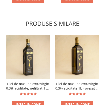
PRODUSE SIMILARE
Ulei de masline extravirgin
Ulei de masline extravirgin
0.3% aciditate, nefiltrat 1 L -
0.3% aciditate 1L - presat la
presat la rece RECOLTA
rece RECOLTA NOUA
NOUA
INTRA IN CONT
INTRA IN CONT