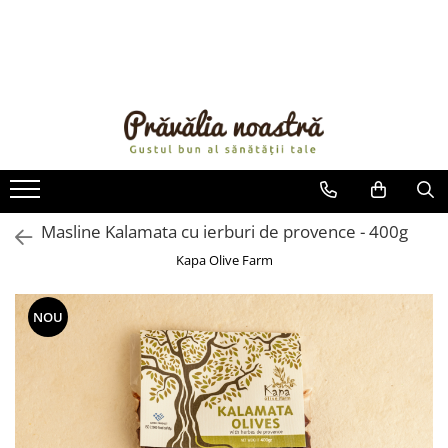
PRODUSE
NOUTĂȚI
ALIMENTE
ULEIURI ȘI UNTURI
MĂSLINE
NUCI ȘI SEMINȚE
Masline Kalamata cu ierburi de provence - 400g
FRUCTE DESHIDRATATE
Kapa Olive Farm
ÎNDULCITORI NATURALI / MIERE
FRUCTE LA CONSERVĂ
NOU
OȚETURI ȘI SOSURI
SOSURI
FĂINĂ FĂRĂ GLUTEN
BĂUTURI / LAPTE VEGETAL
OREZ ȘI CEREALE