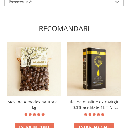
Review-uri
(0)
RECOMANDARI
Masline Almades naturale 1
Ulei de masline extravirgin
kg
0.3% aciditate 1L TIN -
presat la rece - Recolta
noua!
INTRA IN CONT
INTRA IN CONT