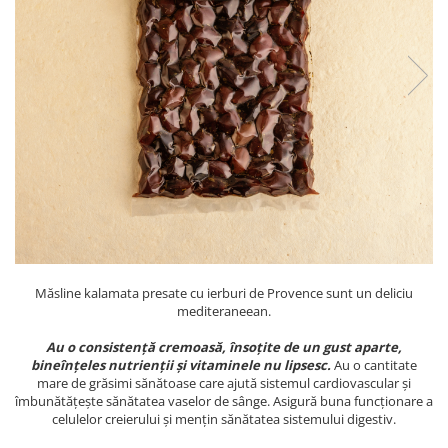
PASTE
CREME ȘI PASTE TARTINABILE
CONDIMENTE
CEAIURI GRECEȘTI
CIOCOLATĂ ȘI CACAO
HEALTHY SNACKS
SUPERALIMENTE
LACTATE
BACANIE
PRODUSE ECO / ORGANICE
PRODUSE ROMÂNEȘTI
Măsline kalamata presate cu ierburi de Provence sunt un deliciu
COSMETICE
mediteraneean.
REMEDII NATURISTE
Au o consistență cremoasă, însoțite de un gust aparte,
bineînțeles nutrienții și vitaminele nu lipsesc.
Au o cantitate
TOATE PRODUSELE
mare de grăsimi sănătoase care ajută sistemul cardiovascular și
îmbunătățește sănătatea vaselor de sânge. Asigură buna funcționare a
celulelor creierului și mențin sănătatea sistemului digestiv.