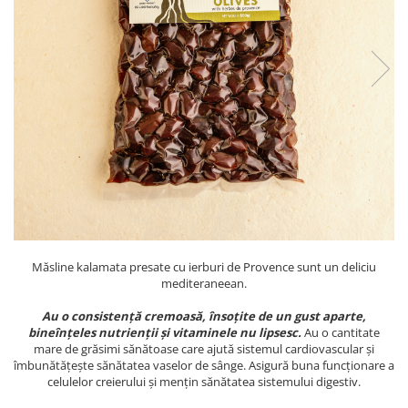
PASTE
CREME ȘI PASTE TARTINABILE
CONDIMENTE
CEAIURI GRECEȘTI
CIOCOLATĂ ȘI CACAO
HEALTHY SNACKS
SUPERALIMENTE
LACTATE
BACANIE
PRODUSE ECO / ORGANICE
PRODUSE ROMÂNEȘTI
Măsline kalamata presate cu ierburi de Provence sunt un deliciu
COSMETICE
mediteraneean.
REMEDII NATURISTE
Au o consistență cremoasă, însoțite de un gust aparte,
bineînțeles nutrienții și vitaminele nu lipsesc.
Au o cantitate
TOATE PRODUSELE
mare de grăsimi sănătoase care ajută sistemul cardiovascular și
îmbunătățește sănătatea vaselor de sânge. Asigură buna funcționare a
celulelor creierului și mențin sănătatea sistemului digestiv.