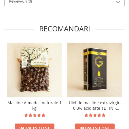
Review-uri
(0)
RECOMANDARI
Masline Almades naturale 1
Ulei de masline extravirgin
kg
0.3% aciditate 1L TIN -
presat la rece - Recolta
noua!
INTRA IN CONT
INTRA IN CONT