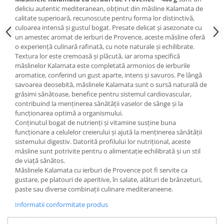
deliciu autentic mediteranean, obținut din măsline Kalamata de
calitate superioară, recunoscute pentru forma lor distinctivă,
culoarea intensă și gustul bogat. Presate delicat și asezonate cu
un amestec aromat de ierburi de Provence, aceste măsline oferă
o experiență culinară rafinată, cu note naturale și echilibrate.
Textura lor este cremoasă și plăcută, iar aroma specifică
măslinelor Kalamata este completată armonios de ierburile
aromatice, conferind un gust aparte, intens și savuros. Pe lângă
savoarea deosebită, măslinele Kalamata sunt o sursă naturală de
grăsimi sănătoase, benefice pentru sistemul cardiovascular,
contribuind la menținerea sănătății vaselor de sânge și la
funcționarea optimă a organismului.
Conținutul bogat de nutrienți și vitamine susține buna
funcționare a celulelor creierului și ajută la menținerea sănătății
sistemului digestiv. Datorită profilului lor nutrițional, aceste
măsline sunt potrivite pentru o alimentație echilibrată și un stil
de viață sănătos.
Măslinele Kalamata cu ierburi de Provence pot fi servite ca
gustare, pe platouri de aperitive, în salate, alături de brânzeturi,
paste sau diverse combinații culinare mediteraneene.
Informatii conformitate produs