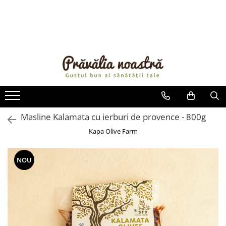
PRODUSE
NOUTĂȚI
ALIMENTE
ULEIURI ȘI UNTURI
MĂSLINE
NUCI ȘI SEMINȚE
Masline Kalamata cu ierburi de provence - 800g
FRUCTE DESHIDRATATE
Kapa Olive Farm
ÎNDULCITORI NATURALI / MIERE
FRUCTE LA CONSERVĂ
NOU
OȚETURI ȘI SOSURI
SOSURI
FĂINĂ FĂRĂ GLUTEN
BĂUTURI / LAPTE VEGETAL
OREZ ȘI CEREALE