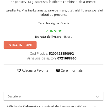
Se pot servi ca gustare sau în diferite combinații de alimente.
Ingrediente: Masline kalamata, sare de mare, otet, ulei floarea soarelui,
ierburi de provence
Țara de origine: Grecia
IN STOC
Durata de livrare:
48 ore
INTRA IN CONT
Cod Produs:
5200125850992
Ai nevoie de ajutor?
0721688960
Adauga la Favorite
Cere informatii
Descriere
Măslinele Kalamata cu ierburi de Provence – 400 g
sunt un