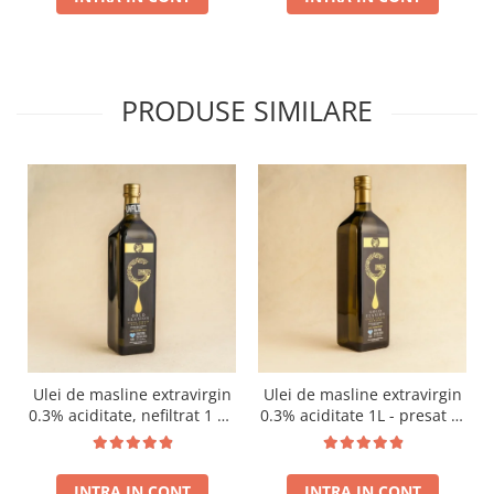
PRODUSE SIMILARE
Ulei de masline extravirgin
Ulei de masline extravirgin
0.3% aciditate, nefiltrat 1 L -
0.3% aciditate 1L - presat la
presat la rece RECOLTA
rece RECOLTA NOUA
NOUA
INTRA IN CONT
INTRA IN CONT