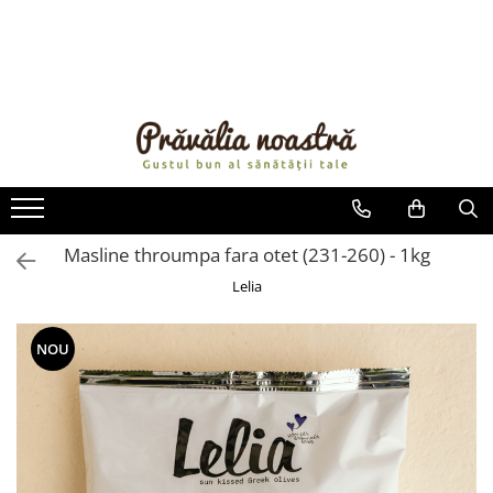
PRODUSE
NOUTĂȚI
ALIMENTE
ULEIURI ȘI UNTURI
MĂSLINE
NUCI ȘI SEMINȚE
Masline throumpa fara otet (231-260) - 1kg
FRUCTE DESHIDRATATE
Lelia
ÎNDULCITORI NATURALI / MIERE
FRUCTE LA CONSERVĂ
NOU
OȚETURI ȘI SOSURI
SOSURI
FĂINĂ FĂRĂ GLUTEN
BĂUTURI / LAPTE VEGETAL
OREZ ȘI CEREALE