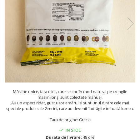
PASTE
CREME ȘI PASTE TARTINABILE
CONDIMENTE
CEAIURI GRECEȘTI
CIOCOLATĂ ȘI CACAO
HEALTHY SNACKS
SUPERALIMENTE
LACTATE
BACANIE
PRODUSE ECO / ORGANICE
PRODUSE ROMÂNEȘTI
Măsline unice, fara otet, care se coc în mod natural pe crengile
COSMETICE
măslinilor și sunt colectate manual.
Au un aspect ridat, gust ușor amărui și sunt unul dintre cele mai
REMEDII NATURISTE
speciale produse ale Greciei, care au devenit îndrăgite în toată lumea.
TOATE PRODUSELE
Țara de origine: Grecia
IN STOC
Durata de livrare:
48 ore