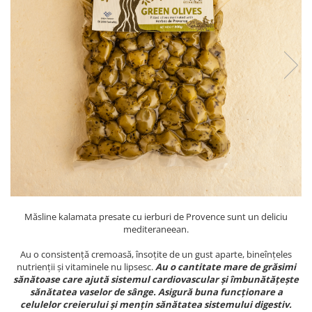
PASTE
CREME ȘI PASTE TARTINABILE
CONDIMENTE
CEAIURI GRECEȘTI
CIOCOLATĂ ȘI CACAO
HEALTHY SNACKS
SUPERALIMENTE
LACTATE
BACANIE
PRODUSE ECO / ORGANICE
PRODUSE ROMÂNEȘTI
COSMETICE
Măsline kalamata presate cu ierburi de Provence sunt un deliciu
mediteraneean.
REMEDII NATURISTE
Au o consistență cremoasă, însoțite de un gust aparte, bineînțeles
TOATE PRODUSELE
nutrienții și vitaminele nu lipsesc.
Au o cantitate mare de grăsimi
sănătoase care ajută sistemul cardiovascular și îmbunătățește
sănătatea vaselor de sânge. Asigură buna funcționare a
celulelor creierului și mențin sănătatea sistemului digestiv.