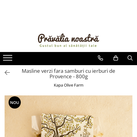
PRODUSE
NOUTĂȚI
ALIMENTE
ULEIURI ȘI UNTURI
MĂSLINE
NUCI ȘI SEMINȚE
Masline verzi fara samburi cu ierburi de
Provence - 800g
FRUCTE DESHIDRATATE
ÎNDULCITORI NATURALI / MIERE
Kapa Olive Farm
FRUCTE LA CONSERVĂ
OȚETURI ȘI SOSURI
NOU
SOSURI
FĂINĂ FĂRĂ GLUTEN
BĂUTURI / LAPTE VEGETAL
OREZ ȘI CEREALE