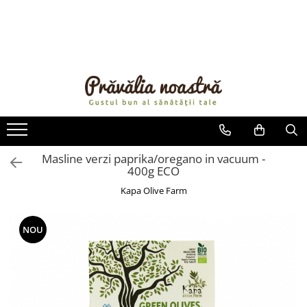
PRODUSE
NOUTĂȚI
ALIMENTE
ULEIURI ȘI UNTURI
MĂSLINE
NUCI ȘI SEMINȚE
Masline verzi paprika/oregano in vacuum -
400g ECO
FRUCTE DESHIDRATATE
ÎNDULCITORI NATURALI / MIERE
Kapa Olive Farm
FRUCTE LA CONSERVĂ
OȚETURI ȘI SOSURI
NOU
SOSURI
FĂINĂ FĂRĂ GLUTEN
BĂUTURI / LAPTE VEGETAL
OREZ ȘI CEREALE