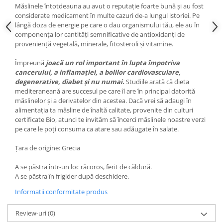
Măslinele întotdeauna au avut o reputație foarte bună și au fost
considerate medicament în multe cazuri de-a lungul istoriei. Pe
lângă doza de energie pe care o dau organismului tău, ele au în
componența lor cantități semnificative de antioxidanți de
proveniență vegetală, minerale, fitosteroli și vitamine.
Împreună
joacă un rol important în lupta împotriva
cancerului, a inflamației, a bolilor cardiovasculare,
degenerative, diabet și nu numai.
Studiile arată că dieta
mediteraneană are succesul pe care îl are în principal datorită
măslinelor și a derivatelor din acestea. Dacă vrei să adaugi în
alimentația ta măsline de înaltă calitate, provenite din culturi
certificate Bio, atunci te invităm să încerci măslinele noastre verzi
pe care le poți consuma ca atare sau adăugate în salate.
Țara de origine: Grecia
A se păstra într-un loc răcoros, ferit de căldură.
A se păstra în frigider după deschidere.
Informatii conformitate produs
Review-uri
(0)