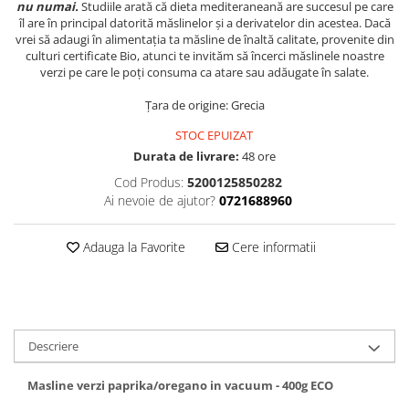
nu numai.
Studiile arată că dieta mediteraneană are succesul pe care
îl are în principal datorită măslinelor și a derivatelor din acestea. Dacă
vrei să adaugi în alimentația ta măsline de înaltă calitate, provenite din
culturi certificate Bio, atunci te invităm să încerci măslinele noastre
verzi pe care le poți consuma ca atare sau adăugate în salate.
Țara de origine: Grecia
STOC EPUIZAT
Durata de livrare:
48 ore
Cod Produs:
5200125850282
Ai nevoie de ajutor?
0721688960
Adauga la Favorite
Cere informatii
Descriere
Masline verzi paprika/oregano in vacuum - 400g ECO