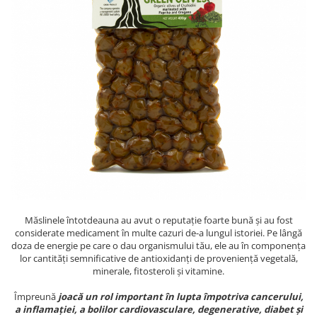
PASTE
CREME ȘI PASTE TARTINABILE
CONDIMENTE
CEAIURI GRECEȘTI
CIOCOLATĂ ȘI CACAO
HEALTHY SNACKS
SUPERALIMENTE
LACTATE
BACANIE
PRODUSE ECO / ORGANICE
PRODUSE ROMÂNEȘTI
COSMETICE
Măslinele întotdeauna au avut o reputație foarte bună și au fost
considerate medicament în multe cazuri de-a lungul istoriei. Pe lângă
REMEDII NATURISTE
doza de energie pe care o dau organismului tău, ele au în componența
lor cantități semnificative de antioxidanți de proveniență vegetală,
TOATE PRODUSELE
minerale, fitosteroli și vitamine.
Împreună
joacă un rol important în lupta împotriva cancerului,
a inflamației, a bolilor cardiovasculare, degenerative, diabet și